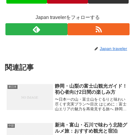
Japan travelerをフォローする
Japan traveler
関連記事
静岡・山梨の富士山観光ガイド！
東日本
初心者向け2日間の楽しみ方
〜日本一の山・富士山をぐるりと味わい
尽くす充実プラン〜目次 はじめに：富士
山エリアの魅力を再発見する旅へ 静岡・
山梨とは？知っておきたい基礎知識 王道
観光スポット：富士山と絶景を堪能 コス
トパフォーマンスを重視した宿泊施設 1
新潟・富山・石川で味わう北陸グ
中部
泊2日のショー...
ルメ旅：おすすめ観光と宿泊