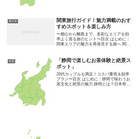
2-2. ...
関東旅行ガイド！魅力満載のおす
東日本
すめスポット＆楽しみ方
〜都心から離島まで、多彩なエリアを効
率よく巡る旅のヒント〜目次 はじめに：
関東エリアの魅力を再発見する旅へ 関東
とは？知っておきたい基礎知識 2-1. 関東
の基本情報 2-2. 四季と気候、観光シーズ
ン 王道観光スポット：定番から隠れた名
「静岡で楽しむお茶体験と絶景ス
中部
所...
ポット」
20代カップルも満足！コスパ重視＆効率
プラン〜目次 はじめに：静岡で味わうお
茶文化と絶景の魅力 静岡とは？日本有数
のお茶処と豊かな自然 2-1. 静岡県の基本
情報 2-2. お茶の本場ならではの楽しみ 王
道観光スポット：お茶体験＆絶景を満
喫...