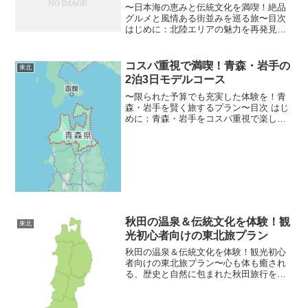
〜日本海の恵みと伝統文化を満喫！絶品
グルメと風情ある街並みを巡る旅〜目次
はじめに：北陸エリアの魅力を再発見す
る旅へ 北陸（新潟・富山・石川）とは？
知っておきたい基礎知識 王道観光スポッ
ト：歴史と自然に出会う コストパフォー
コスパ重視で満喫！青森・岩手の
東北
マンスを重視した...
2泊3日モデルコース
〜限られた予算でも充実した体験を！青
森・岩手を賢く旅するプラン〜目次 はじ
めに：青森・岩手をコスパ重視で楽しむ
旅へ 青森・岩手とは？知っておきたい基
礎知識 2-1. 基本情報と地域の魅力 2-2. コ
スパを意識した旅行のポイント 王道観光
ス...
秋田の温泉＆伝統文化を体験！観
東北
光初心者向けの東北旅プラン
秋田の温泉＆伝統文化を体験！観光初心
者向けの東北旅プラン〜心も体も癒され
る、歴史と自然に包まれた秋田旅行を初
心者にも優しくガイド〜目次 はじめに：
秋田の魅力に触れる旅へ 秋田とは？知っ
ておきたい基礎知識 2-1. 秋田の基本情報