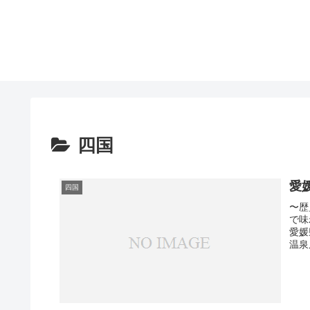
四国
愛
四国
〜歴
で味
愛媛
温泉