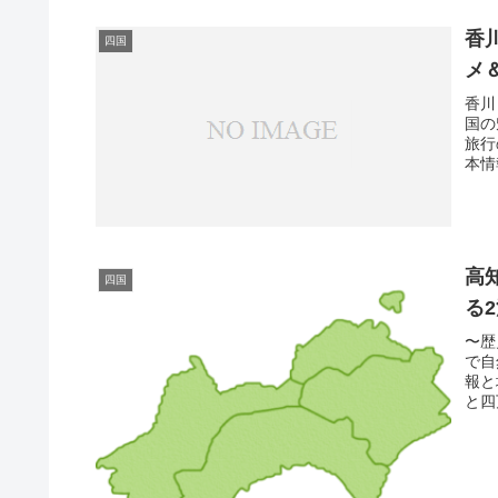
香
四国
メ
香川
国の
旅行
本情
高
四国
る
〜歴
で自
報と
と四万